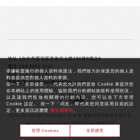
地址 |
台中市西屯區市政北七路186號8樓之6
電話 |
04-2305-7321
依據歐盟施行的個人資料保護法，我們致力於保護您的個人資
傳真 |
04-2305-7323
料並提供您對個人資料的掌握。
客服信箱 |
manager@joinfun.com.tw
按一下「全部接受」，代表您允許我們置放 Cookie 來提升您
在本網站上的使用體驗、協助我們分析網站效能和使用狀況，
以及讓我們投放相關聯的行銷內容。您可以在下方管理
Cookie 設定。 按一下「同意」即代表您同意採用目前的設
定，更多資訊請瀏覽
隱私權聲明
。
Website Design
Copyright 2026 © 築藝坊室內裝修有限公司
All Rights Reserved.
網頁設計
by
覺醒設計
管理 Cookies
全部接受