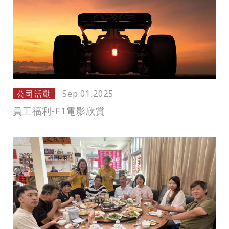
Sep.01,2025
公司活動
員工福利-F1電影欣賞
僅必需的
Cookies
同意