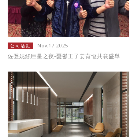
Nov.17,2025
公司活動
佐登妮絲巨星之夜-憂鬱王子姜育恆共襄盛舉