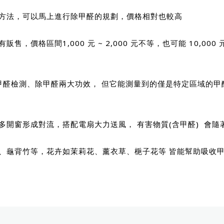
的方法，可以馬上進行除甲醛的規劃，價格相對也較高
，價格區間1,000 元 ~ 2,000 元不等，也可能 10,0
到甲醛檢測、除甲醛兩大功效， 但它能測量到的僅是特定區域的
多開窗形成對流，搭配電扇大力送風， 有害物質(含甲醛) 會
藤、龜背竹等，花卉如茉莉花、薰衣草、梔子花等 皆能幫助吸收