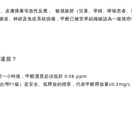
敏、皮膚搔癢等急性反應， 敏感族群（兒童、孕婦、哮喘患者
、腸道、神經及免疫系統損傷，甲醛已被世界組織確認為一級致
算違規？
一小時後，甲醛濃度必須低於 0.08 ppm
台灣F1級）是安全、低釋放的標章，代表甲醛釋放量≤0.3mg/L
僅必需的
Cookies
同意