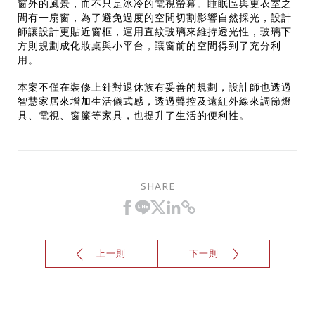
窗外的風景，而不只是冰冷的電視螢幕。睡眠區與更衣室之
僅必需的
Cookies
同意
間有一扇窗，為了避免過度的空間切割影響自然採光，設計
師讓設計更貼近窗框，運用直紋玻璃來維持透光性，玻璃下
方則規劃成化妝桌與小平台，讓窗前的空間得到了充分利
用。
本案不僅在裝修上針對退休族有妥善的規劃，設計師也透過
智慧家居來增加生活儀式感，透過聲控及遠紅外線來調節燈
具、電視、窗簾等家具，也提升了生活的便利性。
SHARE
上一則
下一則