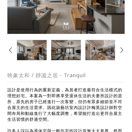
映象太和 / 靜謐之居・Tranquil
設計是使用行為的重新定義，為居者打造最符合生活模式的
理想好宅。本案為一對即將享受退休生活的夫妻所設計的居
所，原先的房子已經進行一次客變，但仍有眾多細節並不符
合屋主的生活需求。因此築藝坊室內設計許梅英設計師對空
間布局和動線進行了大幅度調整，希望能打造出更符合屋主
生活習慣的舒適空間。
許多人誤以為退休宅與一般住宅的設計並無太大差異，然而