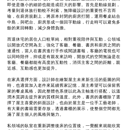
即使是微小的細節也能造成巨大的影響。首先是動線規劃，
考量到退休族行動較不利索，無障礙設計的重要性不言而
喻，在廚房規劃上，將原本封閉的廚房打開，運用餐桌結合
中島，與吧台、廚房形成一個回字動線，行走時可以避免多
餘的來回轉動，減少身體負擔。
而退休宅的居住人口較單純，相對重視陪伴與互動，公領域
以開放式空間為主，強化了客廳、餐廳、書房和廚房之間的
連通性，當人在書房進行手作或閱讀書報，客廳的電視也可
以同時陪伴，抑或是有親友來訪時，開放式的空間無論是在
客廳、餐廳都能有高度的互動性，消弭主客之間的距離，親
近感、互動感也更加提升。
在家具選擇方面，設計師在繪製屋主未來新生活的藍圖的同
時，也適當加入老件來延續舊家記憶，屋主希望可以保留舊
家的餐桌風格，因此整體色系便以此為主軸進行搭配，以溫
潤木質調去提升家的質樸與溫度。此外，書房的書櫃除了選
擇了屋主喜愛的斜面設計，也由於屋主是一位手工藝老師，
有大量的書籍需要存放，透過書櫃的展示，使整個空間都充
滿了屋主個人的風格與魅力。
私領域的臥室在重新調整後床的位置後，一覺醒來就能欣賞