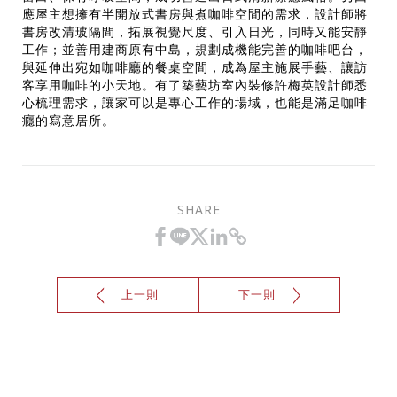
應屋主想擁有半開放式書房與煮咖啡空間的需求，設計師將
書房改清玻隔間，拓展視覺尺度、引入日光，同時又能安靜
工作；並善用建商原有中島，規劃成機能完善的咖啡吧台，
與延伸出宛如咖啡廳的餐桌空間，成為屋主施展手藝、讓訪
客享用咖啡的小天地。有了築藝坊室內裝修許梅英設計師悉
心梳理需求，讓家可以是專心工作的場域，也能是滿足咖啡
癮的寫意居所。
僅必需的
Cookies
同意
SHARE
上一則
下一則