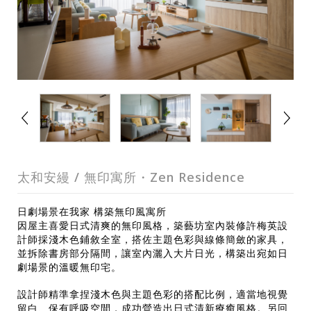
太和安縵 / 無印寓所・Zen Residence
日劇場景在我家 構築無印風寓所
因屋主喜愛日式清爽的無印風格，築藝坊室內裝修許梅英設
計師採淺木色鋪敘全室，搭佐主題色彩與線條簡斂的家具，
並拆除書房部分隔間，讓室內灑入大片日光，構築出宛如日
劇場景的溫暖無印宅。
設計師精準拿捏淺木色與主題色彩的搭配比例，適當地視覺
留白、保有呼吸空間，成功營造出日式清新療癒風格。另回